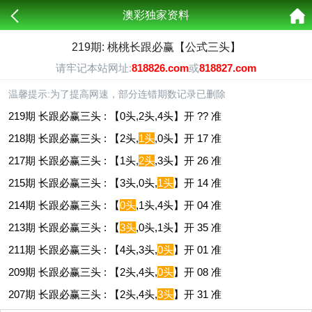
澳彩独家资料
219期: 桃桃长跟必赢【公式三头】
请牢记本站网址:
818826.com
或
818827.com
温馨提示:为了提高网速，部分连错期数记录已删除
219期 长跟必赢三头 : 【0头,2头,4头】开 ?? 准
218期 长跟必赢三头 : 【2头,
1头
,0头】开 17 准
217期 长跟必赢三头 : 【1头,
2头
,3头】开 26 准
215期 长跟必赢三头 : 【3头,0头,
1头
】开 14 准
214期 长跟必赢三头 : 【
0头
,1头,4头】开 04 准
213期 长跟必赢三头 : 【
3头
,0头,1头】开 35 准
211期 长跟必赢三头 : 【4头,3头,
0头
】开 01 准
209期 长跟必赢三头 : 【2头,4头,
0头
】开 08 准
207期 长跟必赢三头 : 【2头,4头,
3头
】开 31 准