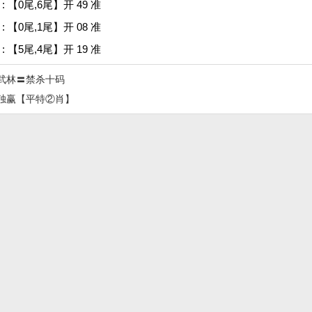
 【0尾,6尾】开 49 准
 【0尾,1尾】开 08 准
 【5尾,4尾】开 19 准
震武林〓禁杀十码
独独赢【平特②肖】