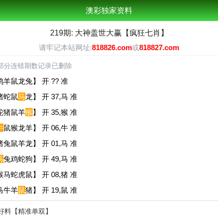
澳彩独家资料
219期: 大神盖世大赢【疯狂七肖】
请牢记本站网址:
818826.com
或
818827.com
部分连错期数记录已删除
鸡羊鼠龙兔】 开 ?? 准
虎猪蛇鼠
马
龙】 开 37,马 准
龙蛇猪鼠羊
猴
】 开 35,猴 准
牛
鼠猴龙羊】 开 06,牛 准
兔鼠羊龙】 开 01,马 准
马
兔鸡蛇狗】 开 49,马 准
猴马蛇虎鼠】 开 08,猪 准
蛇马牛羊
鼠
猪】 开 19,鼠 准
的好料【精准单双】